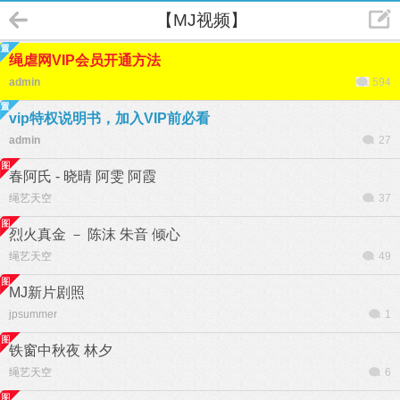
【MJ视频】
绳虐网VIP会员开通方法
admin
594
vip特权说明书，加入VIP前必看
admin
27
春阿氏 - 晓晴 阿雯 阿霞
绳艺天空
37
烈火真金 － 陈沫 朱音 倾心
绳艺天空
49
MJ新片剧照
jpsummer
1
铁窗中秋夜 林夕
绳艺天空
6