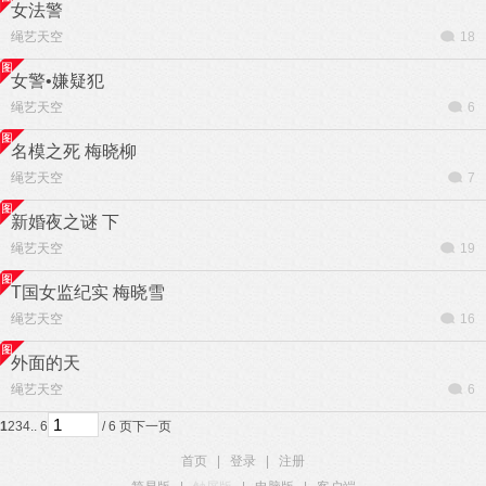
女法警
绳艺天空
18
女警•嫌疑犯
绳艺天空
6
名模之死 梅晓柳
绳艺天空
7
新婚夜之谜 下
绳艺天空
19
T国女监纪实 梅晓雪
绳艺天空
16
外面的天
绳艺天空
6
1
2
3
4
.. 6
/ 6 页
下一页
首页
|
登录
|
注册