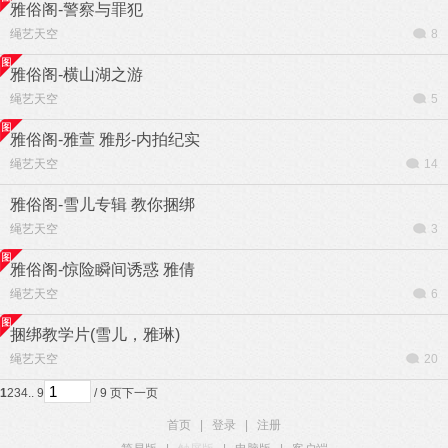
雅俗阁-警察与罪犯
绳艺天空
8
雅俗阁-横山湖之游
绳艺天空
5
雅俗阁-雅萱 雅彤-内拍纪实
绳艺天空
14
雅俗阁-雪儿专辑 教你捆绑
绳艺天空
3
雅俗阁-惊险瞬间诱惑 雅倩
绳艺天空
6
捆绑教学片(雪儿，雅琳)
绳艺天空
20
1
2
3
4
.. 9
/ 9 页
下一页
首页
|
登录
|
注册