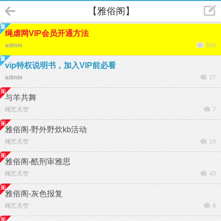
【雅俗阁】
绳虐网VIP会员开通方法
admin
594
vip特权说明书，加入VIP前必看
admin
27
与羊共舞
绳艺天空
7
雅俗阁-野外野炊kb活动
绳艺天空
16
雅俗阁-酷刑审雅思
绳艺天空
40
雅俗阁-灰色报复
绳艺天空
6