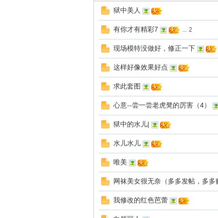
狱中美人
有你才有精彩7
...
2
现场模特没做好，修正一下
这样好像效果好点
虐
求此套图
心意--尝一尝老虎凳的厉害（4）
狱中的水儿|
水儿水儿
唯美
网
网袜美女很无奈（多多发帖，多多
我修改的红色芭蕾