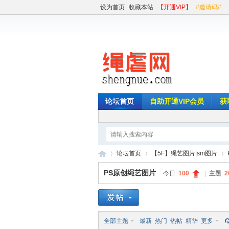
设为首页
收藏本站
【开通VIP】
#邀请码#
论坛首页
自助开通VIP会员
获
论坛首页
【5F】绳艺图片|sm图片
PS原创绳艺图片
今日:
100
|
主题:
2
绳
»
›
›
全部主题
最新
热门
热帖
精华
更多