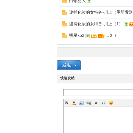
白领丽人
逮捕化妆的女特务-川上（重新发送
逮捕化妆的女特务-川上（1）
sm
明星kb2
...
2
3
快速发帖
论