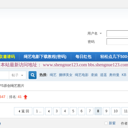
用户名
密码
取邀请码
绳艺电影下载教程(密码)
每日红包
轻松点几下50
本站最新访问地址： www.shengnue123.com bbs.shengnue123.co
热搜:
绳艺
捆绑美女
绳艺电影
隶娘
逍遥
奥特曼
KB
帖子
搜
PS原创绳艺图片
647
|
排名:
41
索
返 回
1 ...
3
4
5
6
7
8
9
10
11
新窗
作者