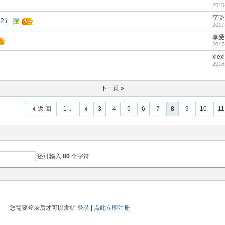
2015
享受
2）
2017
享受
2017
xiex
2018
下一页 »
返 回
1 ...
3
4
5
6
7
8
9
10
11
还可输入
80
个字符
您需要登录后才可以发帖
登录
|
点此立即注册