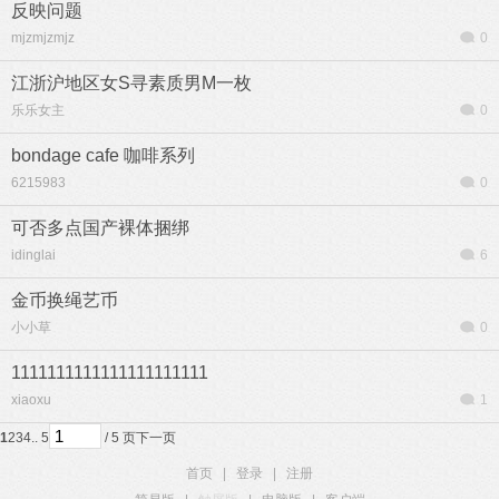
反映问题
mjzmjzmjz
0
江浙沪地区女S寻素质男M一枚
乐乐女主
0
bondage cafe 咖啡系列
6215983
0
可否多点国产裸体捆绑
idinglai
6
金币换绳艺币
小小草
0
1111111111111111111111
xiaoxu
1
1
2
3
4
.. 5
/ 5 页
下一页
首页
|
登录
|
注册