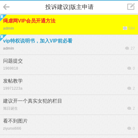
投诉建议|版主申请
绳虐网VIP会员开通方法
admin
594
vip特权说明书，加入VIP前必看
admin
27
问题提交
1969818
0
发帖教学
19971223a
2
建议开一个真实女犯的栏目
旭日诞生
2
看不到图片
ziyunxi666
0