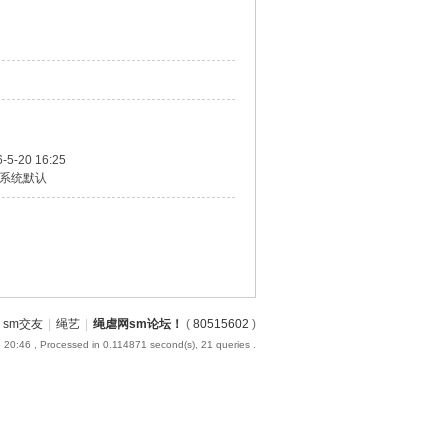
-5-20 16:25
系统默认
sm交友
|
绳艺
|
绳虐网sm论坛！
(
80515602
)
 20:46
, Processed in 0.114871 second(s), 21 queries .