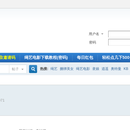
用户名
密码
取邀请码
绳艺电影下载教程(密码)
每日红包
轻松点几下50
热搜:
绳艺
捆绑美女
绳艺电影
隶娘
逍遥
奥特曼
KB
帖子
搜
071
索