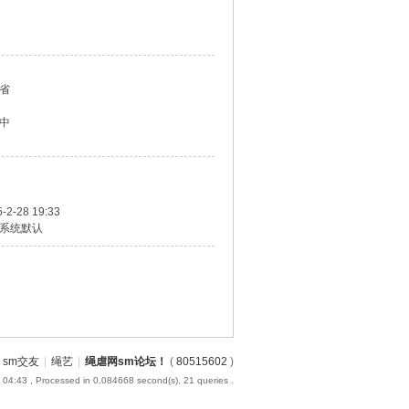
省
中
-2-28 19:33
系统默认
sm交友
|
绳艺
|
绳虐网sm论坛！
(
80515602
)
 04:43
, Processed in 0.084668 second(s), 21 queries .