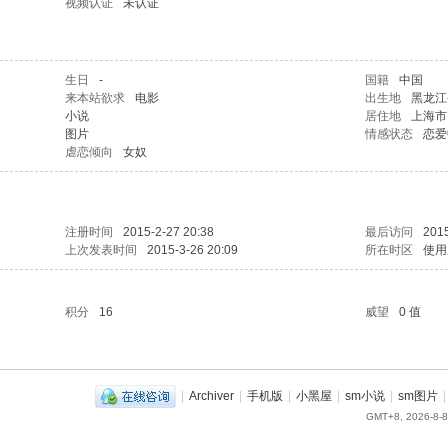
视频认证
未认证
生日
-
国籍
中国
来本站欲求
电影
出生地
黑龙江
小说
居住地
上海市
图片
情感状态
恋爱
虐恋倾向
女奴
注册时间
2015-2-27 20:38
最后访问
2015
上次发表时间
2015-3-26 20:09
所在时区
使用
积分
16
威望
0 值
|
Archiver
|
手机版
|
小黑屋
|
sm小说
|
sm图片
|
GMT+8, 2026-8-8