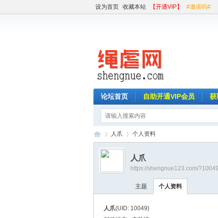
设为首页
收藏本站
【开通VIP】
#邀请码#
论坛首页
自助开通VIP会员
获
人爪
个人资料
人爪
https://shengnue123.com/?1004
绳
›
›
主题
个人资料
人爪
(UID: 10049)