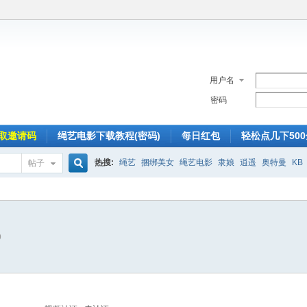
用户名
密码
取邀请码
绳艺电影下载教程(密码)
每日红包
轻松点几下50
热搜:
绳艺
捆绑美女
绳艺电影
隶娘
逍遥
奥特曼
KB
帖子
搜
9
索