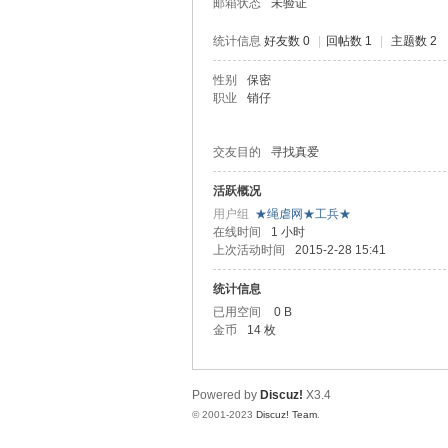
邮箱状态
未验证
统计信息
好友数 0
|
回帖数 1
|
主题数 2
性别
保密
职业
销仔
虐
交友目的
寻找真爱
活跃概况
用户组
★绳虐网★工兵★
在线时间
1 小时
上次活动时间
2015-2-28 15:41
统计信息
已用空间
0 B
网
金币
14 枚
Powered by
Discuz!
X3.4
© 2001-2023
Discuz! Team
.