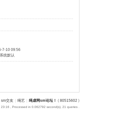
-7-10 09:56
系统默认
sm交友
|
绳艺
|
绳虐网sm论坛！
(
80515602
)
 23:16
, Processed in 0.062792 second(s), 21 queries .