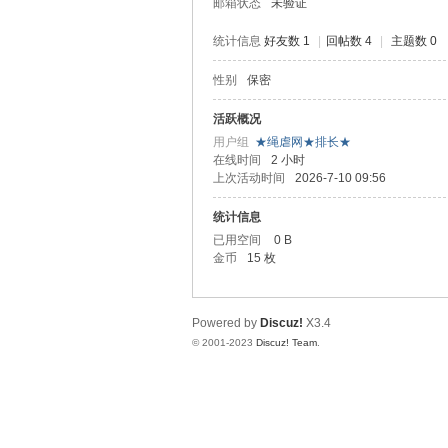
邮箱状态
未验证
统计信息
好友数 1
|
回帖数 4
|
主题数 0
性别
保密
虐
活跃概况
用户组
★绳虐网★排长★
在线时间
2 小时
上次活动时间
2026-7-10 09:56
统计信息
已用空间
0 B
金币
15 枚
网
Powered by
Discuz!
X3.4
© 2001-2023
Discuz! Team
.