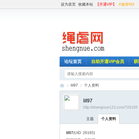
设为首页
收藏本站
【开通VIP】
#邀请码#
论坛首页
自助开通VIP会员
获
lil97
个人资料
lil97
http://shengnue123.com/?26165
绳
›
›
主题
个人资料
lil97
(UID: 26165)