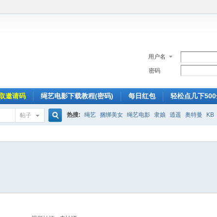
用户名
密码
取邀请码
绳艺电影下载教程(密码)
每日红包
轻松点几下50
热搜:
绳艺
捆绑美女
绳艺电影
隶娘
逍遥
奥特曼
KB
帖子
搜
索