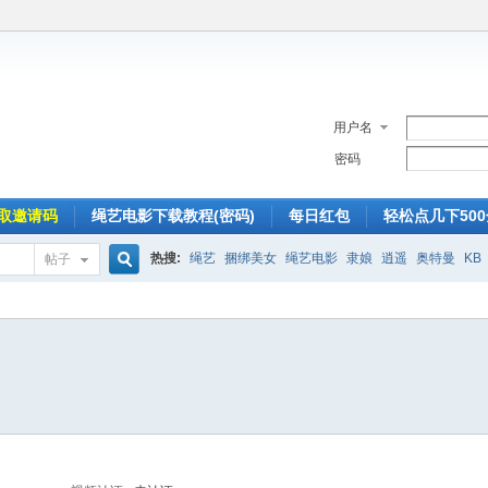
用户名
密码
取邀请码
绳艺电影下载教程(密码)
每日红包
轻松点几下50
热搜:
绳艺
捆绑美女
绳艺电影
隶娘
逍遥
奥特曼
KB
帖子
搜
索