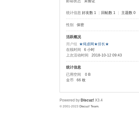
邮箱状态
未验证
统计信息
好友数 1
|
回帖数 1
|
主题数 0
性别
保密
虐
活跃概况
用户组
★绳虐网★排长★
在线时间
6 小时
上次活动时间
2018-10-12 09:43
统计信息
已用空间
0 B
金币
66 枚
网
Powered by
Discuz!
X3.4
© 2001-2023
Discuz! Team
.