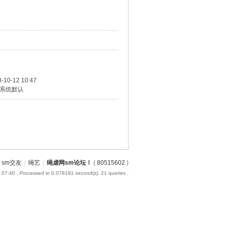
-10-12 10:47
系统默认
sm交友
|
绳艺
|
绳虐网sm论坛！
(
80515602
)
 07:40
, Processed in 0.078191 second(s), 21 queries .