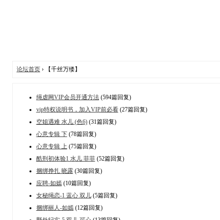
论坛首页
› 【千丝万缕】
绳虐网VIP会员开通方法
(594篇回复)
vip特权说明书，加入VIP前必看
(27篇回复)
空姐遇难 水儿 (色6)
(31篇回复)
心意专辑 下
(78篇回复)
心意专辑 上
(75篇回复)
酷刑初体验1 水儿 菲菲
(52篇回复)
捆绑挣扎 晓露
(30篇回复)
应聘-如嫣
(10篇回复)
女秘绳恋-1 蓝心 双儿
(5篇回复)
捆绑丽人-如嫣
(12篇回复)
野外纪实-5 双儿 可心
(13篇回复)