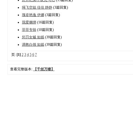
绳飞空姐 佳佳 静静
(3篇回复)
瑰姿艳逸 伊娜
(3篇回复)
我爱捆绑
(16篇回复)
菲菲专辑
(10篇回复)
惩罚女贼 如嫣
(39篇回复)
调教白领 如嫣
(39篇回复)
页:
[1]
2
3
4
5
6
7
查看完整版本:
【千丝万缕】